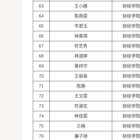
63
王小娜
财经学院
64
陈燕雯
财经学院
65
岑君玉
财经学院
66
钟美琪
财经学院
67
符艺秀
财经学院
68
林淑婷
财经学院
69
黄祥守
财经学院
70
王丽香
财经学院
71
陈静
财经学院
72
王文雯
财经学院
73
符淑花
财经学院
74
林佳雯
财经学院
75
兰棉
财经学院
76
廉子禄
财经学院