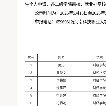
生个人申请，各二级学院审核，就业办复核
公示时间为：
202
6
年
5
月
1
5
日至
202
6
年
举报电话：
65969612(海南科技职业
序号
姓名
学院
1
吴丹
财经学院
2
黄俊文
财经学院
3
李艳娇
财经学院
4
沈集旺
财经学院
5
符连婷
财经学院
6
符春艳
财经学院