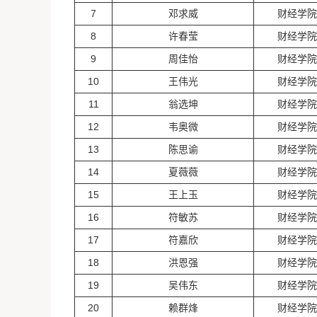
7
邓求威
财经学院
8
许春莹
财经学院
9
周佳怡
财经学院
10
王伟光
财经学院
11
翁选坤
财经学院
12
韦奥微
财经学院
13
陈思谕
财经学院
14
夏薇薇
财经学院
15
王上玉
财经学院
16
符敏苏
财经学院
17
符嘉欣
财经学院
18
洪恩强
财经学院
19
吴伟东
财经学院
20
赖群烽
财经学院