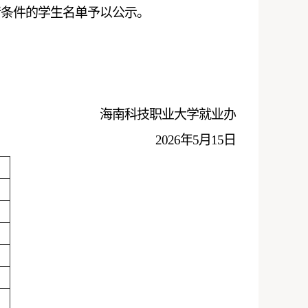
请条件的学生名单予以公示。
海南科技职业大学就业办
202
6
年
5
月
1
5
日