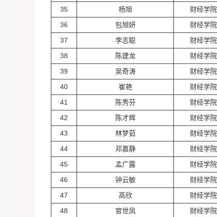
35
杨旭
财经学院
36
包旭妍
财经学院
37
李志聪
财经学院
38
陈建龙
财经学院
39
吴奇涛
财经学院
40
崔艳
财经学院
41
陈秀芬
财经学院
42
陈才辉
财经学院
43
林梦茹
财经学院
44
邓嘉静
财经学院
45
孟广露
财经学院
46
钟云敏
财经学院
47
高欣
财经学院
48
官世凤
财经学院