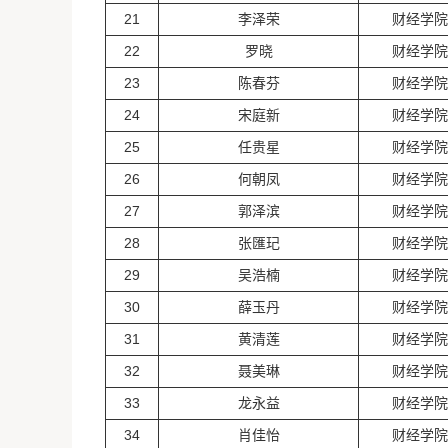
21
李泽荣
财经学院
22
罗晓
财经学院
23
陈春芬
财经学院
24
宋庭新
财经学院
25
任贵星
财经学院
26
何朝凤
财经学院
27
郭泽滨
财经学院
28
张匯玘
财经学院
29
吴浩楠
财经学院
30
薛玉丹
财经学院
31
黄清莲
财经学院
32
聂美琳
财经学院
33
龙永益
财经学院
34
肖佳怡
财经学院