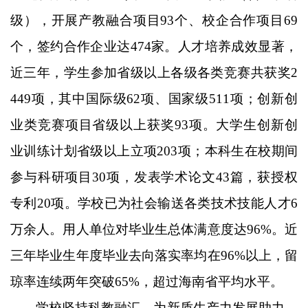
级），开展产教融合项目93个、校企合作项目69
个，签约合作企业达474家。人才培养成效显著，
近三年，学生参加省级以上各级各类竞赛共获奖2
449项，其中国际级62项、国家级511项；创新创
业类竞赛项目省级以上获奖93项。大学生创新创
业训练计划省级以上立项203项；本科生在校期间
参与科研项目30项，发表学术论文43篇，获授权
专利20项。学校已为社会输送
各类
技术技能人才
6
万
余人。用人单位对毕业生总体满意度达
96%。近
三年毕业生年度毕业去向落实率均在96%以上，留
琼率连续两年突破65%
，
超过海南省平均水平。
学校坚持
科教融汇
，为新质生产力发展助力。