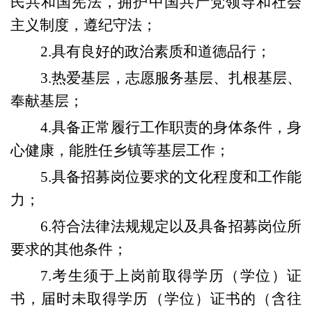
民共和国宪法，拥护中国共产党领导和社会
主义制度，遵纪守法
；
2
.
具有良好的政治素质和道德品行
；
3
.
热爱基层，志愿服务基层、扎根基层、
奉献基层
；
4
.
具备正常履行工作职责的身体条件
，身
心健康，能胜任乡镇等基层工作；
5
.
具备
招募岗位
要求的文化程度和工作能
力
；
6.符合法律法规规定以及
具备招募岗位所
要求的其他条件
；
7.
考生须于
上岗
前取得学历（学位）证
书
，
届时未取得学历（学位）证书的（含往