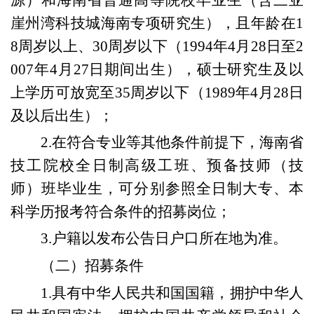
源）和海南省普通高等院校毕业生（含三亚
崖州湾科技城海南专项研究生），且
年龄
在
1
8周岁以上、
30周岁以
下（19
9
4年
4
月
28
日至2
007年
4
月
27
日期间出生），
硕士研究生及以
上学历可放宽至35周岁以下（19
89
年
4
月
28
日
及
以后出生）；
2.
在符合专业等其他条件前提下，
海
南省
技工院校全日制高级工班、预备技师（技
师）班毕业生，可分别参照全日制大专、本
科学历报考符合条件的招募岗位；
3.户籍以发布公告日户口所在地为准。
（二）招募条件
1
.具有中华人民共和国国籍，
拥护中华人