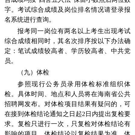
字。
考试综合成绩及岗位排名情况请登录报
名系统进行查询。
报考同一岗位有两名以上考生出现考试
综合成绩相同时，其名次排序按以下办法确
定：
笔试成绩较高者、
学历
较高者、中共党
员。
（
九
）
体检
参照现行公务员录用体检标准组织体
检。
具体
时间
、
地点
和人员
将
在海南省公共
招聘网
发布
。
对体检项目结果有疑问的，可
在接到体检结论通知之日起2日内提出复检要
求。复检只进行一次，只复检对体检结论有
影响的项目，体检结论以复检结果为准。
体