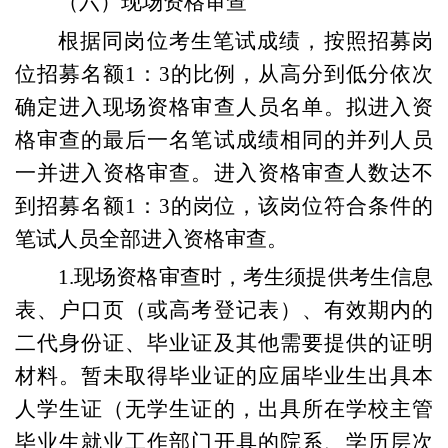
（
六
）
现场资格审查
根据同岗位考生笔试成绩，按照招募岗
位招募名额
1：3的比例
，从高分到低分依次
确定进入
现场资格审查
人员名单。拟进入资
格
审查
的最后一名笔试成绩相同的并列人员
一并进入资格
审查
。进入资格
审查
人数达不
到招募名额
1：3
的岗位，该岗位符合条件的
笔试人员全部进入
资格审查
。
1.现场资格审查时，
考生须提供
考生信息
表、
户口页
（或高考登记表）
、
有效期内的
二代身份证
、毕业证
及其他需要提供的证明
材料。暂未取得毕业证的应届毕业生出具本
人学生证（无学生证的，出具所在学校主管
毕业生就业工作部门开具的院系、学历层次