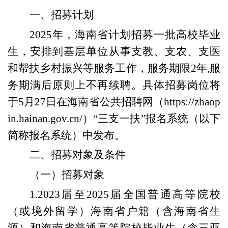
一、招募
计划
202
5
年
，海南省
计划招募
一批
高校毕业
生，
安排到基层单位从事支教、支农、支医
和帮扶乡村振兴等服务工作，服务期限2年,服
务期满后原则上不再续聘。
具体招募岗位将
于5月27日在海南省公共招聘网
（http
s
://zhaop
in.hainan.gov.cn/）
“三支一扶”报名系统（以下
简称报名系统）中发布。
二、招募对象及条件
（一）招募对象
1.
202
3届
至
2025届全国普通高等院校
（或境外留学）海南省户籍（含海南省生