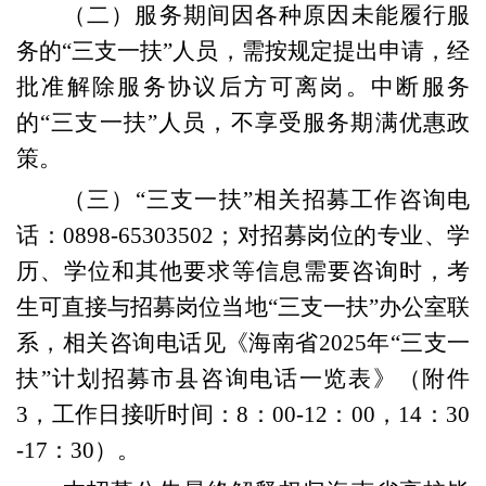
（
二
）
服务期间因各种原因未能履行服
务的“三支一扶”人员，
需按规定提出申请，经
批准解除服务协议后方可离岗。中断服务
的“三支一扶”人员，不享受服务期满优惠政
策。
（三）“三支一扶”相关招募工作咨询电
话：
0898-65303502；
对招募岗位的专业、学
历、学位和其他要求等信息需要咨询时，考
生可直接与招募岗位当地
“三支一扶”办公室
联
系，
相关咨询电话
见《
海南省2025年“三支一
扶”计划招募市县咨询电话一览表
》（
附件
3，
工作日接听时间：
8
：
0
0-12
：
00，1
4
：
30
-17
：
30
）
。