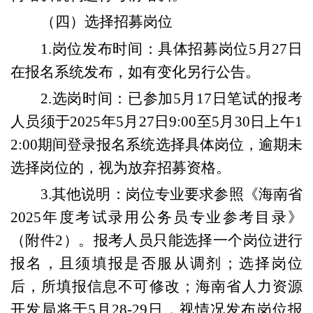
（四）选择招募岗位
1.岗位发布时间：具体招募岗位5月27日
在报名系统发布，如有变化另行公告。
2.选岗时间：已参加5月17日笔试的
报考
人员须于2025年5月
2
7
日9:00至5月
30
日上午
1
2
:
0
0期间登录报名系统
选择具体岗位，逾期未
选择岗位的，视为放弃招募资格
。
3.其他说明：
岗位专业要求
参照《
海南省
2025年度考试录用公务员专业参考目录
》
（附件2）。报考人员只能选择一个岗位进行
报名，且
须填报是否服从调剂
；选择岗位
后，所填报信息不可修改；
海南省人力资源
开发局将于
5月28-29日，
视情况发布岗位报