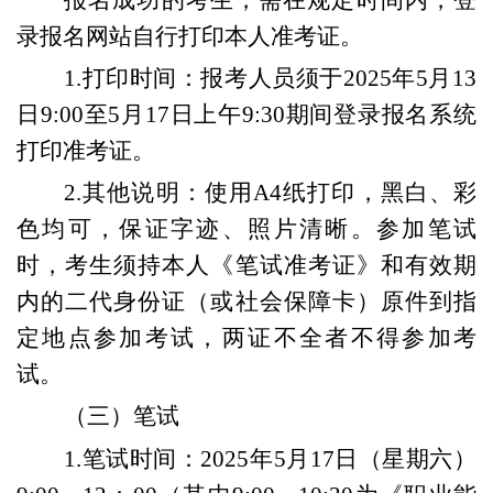
报名成功的考生，
需在规定时间内，
登
录报名网站自行打印本人准考证
。
1.
打印时间：
报考人员须于2025年5月13
日9:00
至5月17日上午9:30期间
登录报名系统
打印准考证。
2.其他说明：
使用A4纸打印，黑白、彩
色均可，保证字迹、照片清晰
。参加
笔试
时，考生
须
持本人
《笔试
准考证
》
和
有效期
内的二代身份证
（或社会保障卡）
原件到指
定地点参加考试，两证不全者不得参加考
试。
（
三
）笔试
1.
笔试时间：2025年5月17日（星期六）