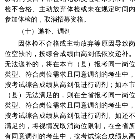
检不合格
、
主动放弃体检
或未在规定时间内
参加体检
的，取消招募资格。
（
十
）递补
、调剂
因
体检不合格或主动放弃等原因导致岗
位空缺的，按综合成绩
由高到低
依次递补。
无法递补的，
将
在本市（县）报考同一
岗位
类型
、符合岗位需求且同意调剂的考生中，
按考试
综合
成绩从高到低进行调剂
；如
本市
（县）
无法满足的，则在全省
报考同一
岗位
类型
、符合岗位需求且同意调剂的考生中，
按考试
综合
成绩从高到低进行调剂
。如还不
满足的，将视情况取消岗位限制，在全省所
有同意调剂的考生中，
按考试
综合成绩从高