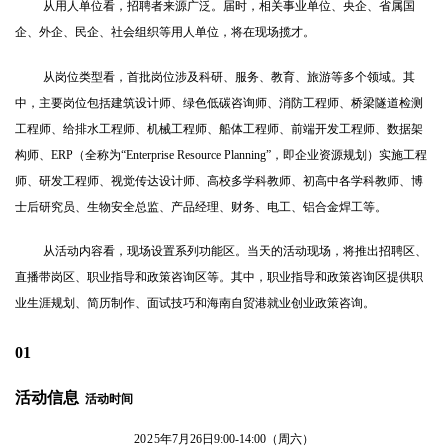
从用人单位看，招聘者来源广泛。届时，相关事业单位、央企、省属国
企、外企、民企、社会组织等用人单位，将在现场揽才。
从岗位类型看，首批岗位涉及科研、服务、教育、旅游等多个领域。其
中，主要岗位包括建筑设计师、绿色低碳咨询师、消防工程师、桥梁隧道检测
工程师、给排水工程师、机械工程师、船体工程师、前端开发工程师、数据架
构师、
ERP
（全称为“
Enterprise Resource Planning”
，即企业资源规划）实施工程
师、研发工程师、视觉传达设计师、高校多学科教师、初高中各学科教师、博
士后研究员、生物安全总监、产品经理、财务、电工、铝合金焊工等。
从活动内容看，现场设置系列功能区。当天的活动现场，将推出招聘区、
直播带岗区、职业指导和政策咨询区等。其中，职业指导和政策咨询区提供职
业生涯规划、简历制作、面试技巧和海南自贸港就业创业政策咨询。
01
活动信息
活动时间
2025
年
7
月
26
日
9:00-14:00
（周六）