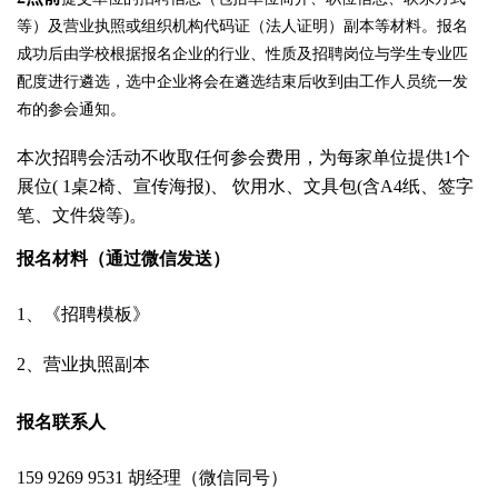
等）及营业执照或组织机构代码证（法人证明）副本等材料。报名
成功后由学校根据报名企业的行业、性质及招聘岗位与学生专业匹
配度进行遴选，选中企业将会在遴选结束后收到由工作人员统一发
布的参会通知。
本次招聘会活动不收取任何参会费用，为每家单位提供
1
个
展位
( 1
桌
2
椅、宣传海报
)
、 饮用水、文具包
(
含
A4
纸、签字
笔、文件袋等
)
。
报名材料（通过微信发送）
1
、《招聘模板》
2
、营业执照副本
报名联系人
159 9269 9531
胡经理（微信同号）