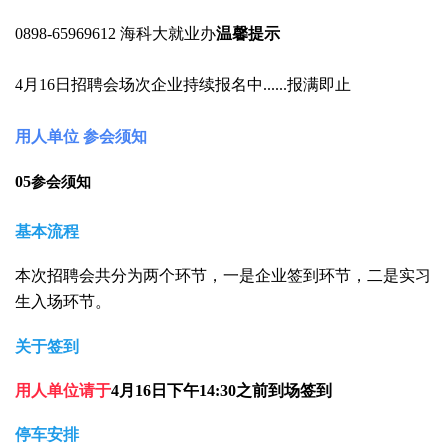
0898-65969612
海科大就业办
温馨提示
4
月
16
日招聘会场次企业持续报名中
......
报满即止
用人单位 参会须知
05
参会须知
基本流程
本次招聘会共分为两个环节，一是企业签到环节，二是实习
生入场环节。
关于签到
用人单位请于
4
月
16
日下午
14:30
之前到场签到
停车安排