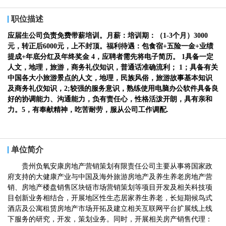
职位描述
应届生公司负责免费带薪培训。
月薪：培训期：（1-3个月）3000
元，转正后6000元，上不封顶。福利待遇：包食宿+五险一金+业绩
提成+年底分红及年终奖金 4，应聘者需先将电子简历。
1具备一定
人文，地理，旅游，
商务礼仪知识，普通话准确流利；
1；具备有关
中国各大小旅游景点的人文，地理，民族风俗，旅游故事基本知识
及商务礼仪知识，2;较强的服务意识，熟练使用电脑办公软件具备良
好的协调能力、沟通能力，负有责任心，性格活泼开朗，具有亲和
力。5，有奉献精神，吃苦耐劳，服从公司工作调配.
单位简介
贵州负氧安康房地产营销策划有限责任公司主要从事将国家政
府支持的大健康产业与中国及海外旅游房地产及养生养老房地产营
销、房地产楼盘销售区块链市场营销策划等项目开发及相关科技项
目创新业务相结合，开展地区性生态居家养生养老，长短期候鸟式
酒店及公寓租赁房地产市场开拓及建立相关互联网平台扩展线上线
下服务的研究，开发，策划业务。同时，开展相关房产销售代理：