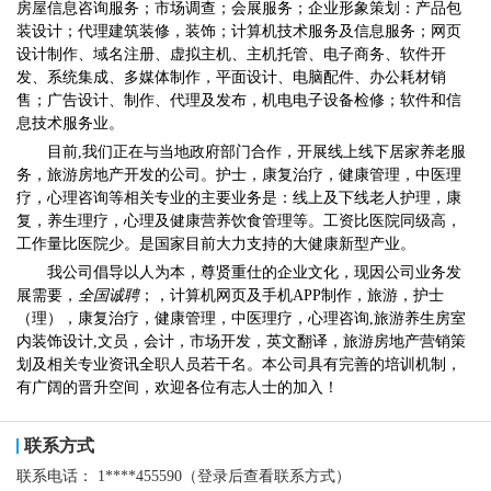
房屋信息咨询服务；市场调查；会展服务；企业形象策划：产品包
装设计；代理建筑装修，装饰；计算机技术服务及信息服务；网页
设计制作、域名注册、虚拟主机、主机托管、电子商务、软件开
发、系统集成、多媒体制作，平面设计、电脑配件、办公耗材销
售；广告设计、制作、代理及发布，机电电子设备检修；软件和信
息技术服务业。
目前,我们正在与当地政府部门合作，开展线上线下居家养老服
务，旅游房地产开发的公司。护士，康复治疗，健康管理，中医理
疗，心理咨询等相关专业的主要业务是：线上及下线老人护理，康
复，养生理疗，心理及健康营养饮食管理等。工资比医院同级高，
工作量比医院少。是国家目前大力支持的大健康新型产业。
我公司倡导以人为本，尊贤重仕的企业文化，现因公司业务发
展需要，
全国
诚聘
；，计算机网页及手机APP制作，旅游，护士
（理），康复治疗，健康管理，中医理疗，心理咨询,旅游养生房室
内装饰设计,文员，会计，市场开发，英文翻译，旅游房地产营销策
划及相关专业资讯全职人员若干名。本公司具有完善的培训机制，
有广阔的晋升空间，欢迎各位有志人士的加入！
联系方式
联系电话：
1****455590（登录后查看联系方式）