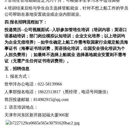
3.管培生管培期期暂定为六个月，可根据学生学习水平适当调整
4.培训结束后给与学生自主选择登船就业，针对不想上船工作的学员
公司帮助在基地安置就业或企业内部就业。
四
.
报名招聘流程如下：
投递简历--公司视频面试--入职参加管培生培训（培训内容：英语口
语基础培训；部门岗位模拟认知培训；企业文化培养；以上培训均
为企业无偿培养）--如学生确定上船工作需考取国家行业规定船员海
事证书（海事证书培训费，英语强化培训，出国安全强化培训为个
人担负费用）；如最终不选择上船就业 选择基地就业安置则不需考
证（无需产生任何证书培训费用）。
五．招聘信息
1. 报名方式：
世华洋办公电话：022-58139966
人事部报名电话：18622513817（黑经理，电话号同微信）
简历投递邮箱：814982915@qq.com
2. 语言培训地点：
天津市河东区新开路冠福大厦906室