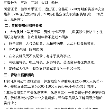
可晋升为：三副、二副、大副、船长。
所需证书：值班水手证书，适任证，合格证（Z01海船船员基本安全
培训，Z07保安意识培训，Z08负有指定保安职责船员培训），海员
证，服务簿；
二．货船管培生招聘要求
1、大专及以上学历应届，男性 专业不限；（应届职位管培生；往
届职务培训生）首次登船年龄不超过28周岁；
2、身体健康，无传染病史、无精神病史、无乙肝病毒携带者。
3、无色盲色弱、眼部疾病
4、在公安机关无不良记录，有志于航海事业。
5、有机械特长、电工特长、厨师特长、英语良好者优先录取。
6、复转军人优先，特别欢迎海军退役的士兵和士官。
三．管培生薪酬福利
1.实习期间公司管吃管住，并发放实习津贴每月2200-4000人民币不
等；登船后正式工资为8000-15000人民币每月+职位晋升管理；
2.基地每周实习五天休息两天。休息日其中一天公司进行免费英语口
语，货船基础知识及企业文化讲解，帮助学员深入了解国际货船船
员行业；