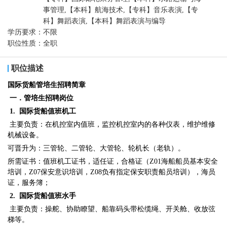
事管理,【本科】航海技术,【专科】音乐表演,【专
科】舞蹈表演,【本科】舞蹈表演与编导
学历要求：
不限
职位性质：
全职
职位描述
国际货船管培生招聘简章
一．管培生招聘岗位
1. 国际货船值班机工
主要负责：在机控室内值班，监控机控室内的各种仪表，维护维修
机械设备。
可晋升为：三管轮、二管轮、大管轮、轮机长（老轨）。
所需证书：值班机工证书，适任证，合格证（Z01海船船员基本安全
培训，Z07保安意识培训，Z08负有指定保安职责船员培训），海员
证，服务簿；
2. 国际货船值班水手
主要负责：操舵、协助瞭望、船靠码头带松缆绳、开关舱、收放弦
梯等。