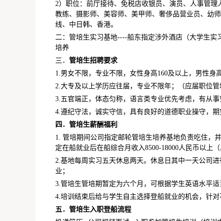
2）职位：前厅接待、免税店收银员、演员、人事管理
教练、摄影师、美容师、美甲师、奢侈品营业员、幼师
线、中日韩、香港。
二：管培生实习基地----船东指定涉外酒店（大学生
培养
三．
管培生招聘要求
1.男女不限，专业不限，女性身高160及以上，男性身高
2.大专及以上学历应往届，专业不限年；（应届职位管
3.五官端正，体态匀称，语言类专业优先考虑，有从
4.遵纪守法，诚实守信，具有良好的道德职业操守，
四．管培生薪酬福利
1. 管培期间公司指定邮轮管培生培养基地负责吃住，并
定在船就业后在船综合月收入8500-18000人民币以
2.基地每周实习五天休息两天。休息日其中一天公司
业；
3.管培生管培期暂定为六个月，可根据学生英语水平
4.培训结束后给与学生自主选择登船就业的机会，针
五．管培生入职登船流程