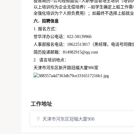
投递简历--公司视频面试--入职参加管培生培训（培
以上培训均为企业无偿培养）--如学生确定上船工作
全强化培训为个人担负费用）；如最终不选择上船就业
六．招聘信息
1. 报名方式：
世华洋办公电话：022-58139966
人事部报名电话：18622513817（黑经理，电话号同微
简历投递邮箱：814982915@qq.com
2. 语言培训地点：
天津市河东区新开路冠福大厦906室
工作地址
天津市河东区冠幅大厦906