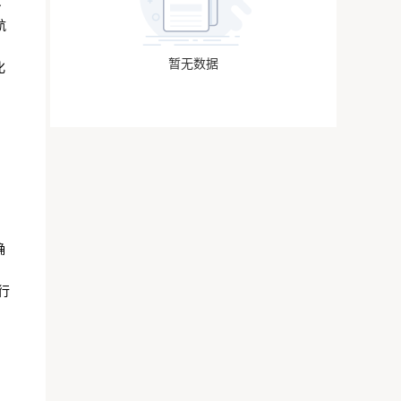
身
航
暂无数据
化
确
行