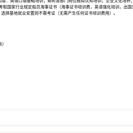
训内容：英语口语基础培训；邮轮各部门岗位模拟认知培训；企业文化培养
需考取国家行业规定船员海事证书（海事证书培训费，英语强化培训，出国
 选择基地就业安置则不需考证（无需产生任何证书培训费用）。
信）