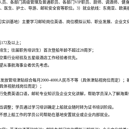
人员、各部门高级管理及普通职员、各部门VIP职员、厨师、调酒师、健
、医生、护士、导游、邮轮安全官等职位。3）就业航线：东南亚、欧美
实习实训基地）主要学习邮轮岗位英语、岗位模拟认知、职业发展、企业文
172及以上；
培生；往届职务培训生）首次登船年龄不超过28周岁；
事空乘行业经验及五星级酒店工作经验者优先。
期望从事航海事业者优先考虑。
发放管培津贴综合每月2000-4000人民币不等（具体津贴视岗位而定）；
上（具体视航线岗位而定）；
进行免费英语口语，邮轮专业知识及企业文化讲解，帮助学员深入了解海乘
适当调整；学员通过学习培训确定上船就业随时转为证书培训阶段。
对不想上船工作的学员公司帮助在基地安置就业或企业内部就业。