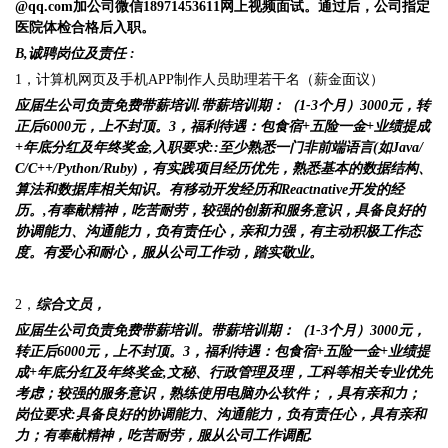
@qq.com
加公司微信
1
8971453611
网上视频面试。通过后，公司指定
医院体检合格后入职。
B,
诚聘岗位及责任
:
1，计算机网页及手机APP制作人员助理若干名（薪金面议）
应届生公司负责免费带薪培训.
带薪培训期
：（1-
3
个月）3
000
元，转
正后6
000
元，上不封顶
。3，福利待遇：
包食宿+
五险一金
+业绩提成
+年底分红及年终奖金,
入职要求:
:至少熟悉一门非前端语言(如Java/
C/C++/Python/Ruby)，有实践项目经历优先，熟悉基本的数据结构、
算法和数据库相关知识。有移动开发经历和Reactnative开发的经
历。,有奉献精神，吃苦耐劳，较强的创新和服务意识，具备良好的
协调能力、沟通能力，负有责任心，亲和力强，有主动积极工作态
度。有爱心和耐心，服从公司工作动，踏实敬业。
2，
综合文员
，
应届生公司负责免费带薪培训。
带薪培训期
：（1-
3
个月）3
000
元，
转正后6
000
元，上不封顶
。3，福利待遇：
包食宿+
五险一金
+业绩提
成+年底分红及年终奖金,
文秘、行政管理
及理，工科
等相关专业优先
考虑；较强的服务意识，熟练使用电脑办公软件；，具有亲和力；
岗位要求:具备良好的协调能力、沟通能力，负有责任心，具有亲和
力；有奉献精神，吃苦耐劳，服从公司工作调配.