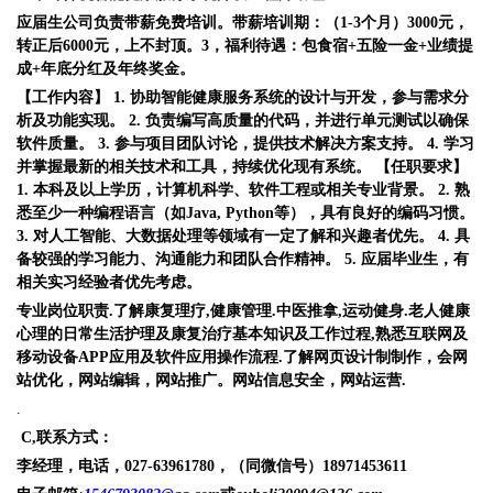
应届生公司负责带薪免费培训。带薪培训期：（1-
3
个月）3
000
元，
转正后6
000
元，上不封顶。3，福利待遇：包食宿+五险一金+业绩提
成+年底分红及年终奖金。
【工作内容】 1. 协助智能健康服务系统的设计与开发，参与需求分
析及功能实现。 2. 负责编写高质量的代码，并进行单元测试以确保
软件质量。 3. 参与项目团队讨论，提供技术解决方案支持。 4. 学习
并掌握最新的相关技术和工具，持续优化现有系统。 【任职要求】
1. 本科及以上学历，计算机科学、软件工程或相关专业背景。 2. 熟
悉至少一种编程语言（如Java, Python等），具有良好的编码习惯。
3. 对人工智能、大数据处理等领域有一定了解和兴趣者优先。 4. 具
备较强的学习能力、沟通能力和团队合作精神。 5. 应届毕业生，有
相关实习经验者优先考虑。
专业岗位职责.了解
康复
理疗,健康管理.中医推拿,运动健身.老人健康
心理的日常生活护理及康复治疗基本知识及工作过程,
熟悉
互联网及
移动设备A
PP
应用及软件应用操作流程.了解网页设计制制作，会网
站优化，网站编辑，网站推广。网站信息安全，网站运营.
.
C
,
联系方式
：
李经理，电话
，0
27
-
63961780
，（同微信号）1
8971453611