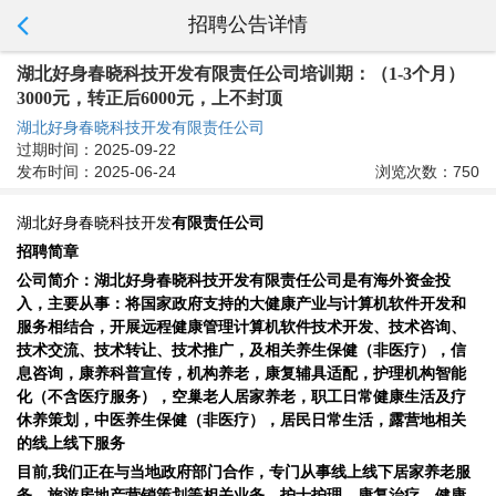
招聘公告详情
湖北好身春晓科技开发有限责任公司培训期：（1-3个月）
3000元，转正后6000元，上不封顶
湖北好身春晓科技开发有限责任公司
过期时间：2025-09-22
发布时间：2025-06-24
浏览次数：750
湖北好身春晓科技开发
有限责任公司
招聘简章
公司简介：
湖北好身春晓科技开发有限责任公司是有海外资金投
入，
主要从事
：
将国家政府支持的大健康产业与
计算机软件开发和
服务
相结合
，
开展
远程健康管理
计算机软件
技术开发、技术咨询、
技术交流、技术转让、技术推广
，
及相关养生保健（非医疗），信
息咨询，康养科普宣传，机构养老，康复辅具适配，护理机构智能
化（不含医疗服务），空巢老人居家养老，职工日常健康生活及疗
休养策划，中医养生保健（非医疗），居民日常生活，露营地相关
的线上线下
服务
目前,
我们
正在
与当地政府部门合作，专门从事线上线下居家养老服
务，旅游房地产
营销策划等相关业务
。护士
护理
，康复治疗，健康