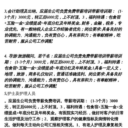
3
,
会计助理
及出纳。
应届生公司负责免费带薪培训
带薪培训期
：（1-
3
个月）3
000
元，转正后6
000
元，上不封顶
。3，福利待遇：
包食宿
+
五险一金
+业绩提成+年底分红及年终奖金,
.
财务，金融，税务，专
业优先。
有一般纳税人企业工作经验者优先；
岗位要求:具备良好的
协调能力、沟通能力，负有责任心，具有亲和力；有奉献精神，吃
苦耐劳，服从公司工作调配
4.
导游/旅游顾问
。
若干名
：
应届生公司负责免费带薪培训
带薪培训
期
：（1-
3
个月）3
000
元，转正后6
000
元，上不封顶
。3，福利待遇：
包食宿+
五险一金
+业绩提成+年底分红及年终奖金,
1具备一定
人文，
地理，旅游，
商务礼仪知识，普通话准确流利
。岗位要求:具备良好
的协调能力、沟通能力，负有责任心，具有亲和力；有奉献精神，
吃苦耐劳，服从公司工作调配
5,
护士及护理人员
。
应届生公司负责带薪免费培训。带薪培训期：（1-3个月）3000
元，转正后6000元，上不封顶。3，福利待遇：包食宿+五险一金+业
绩提成+年底分红及年终奖金。有医院实习经历.，做好对客户的日常
生活护理及治疗工作；2、观察护理客户的健康指标及病情转化情
况。做到每天主动向公司汇报相关情况。1、有老人护理及康复相关