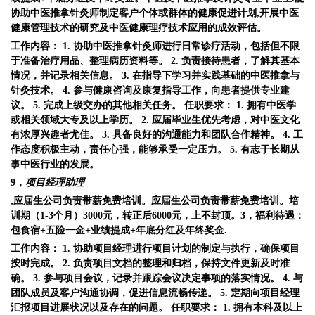
协助中医推拿针灸师制定客户个体或群体的健康促进计划,开展中医
健康管理技术的研究及中医健康理疗技术应用的成效评估。
工作内容： 1. 协助中医推拿针灸师进行日常诊疗活动，包括但不限
于准备治疗用品、整理病历资料等。 2. 负责接待患者，了解其基本
情况，并记录相关信息。 3. 在指导下学习并实践基础的中医推拿与
针灸技术。 4. 参与健康咨询及康复指导工作，向患者提供专业建
议。 5. 完成上级交办的其他相关任务。 任职要求： 1. 拥有中医学
或相关领域大专及以上学历。 2. 应届毕业生优先考虑，对中医文化
有浓厚兴趣者尤佳。 3. 具备良好的沟通能力和团队合作精神。 4. 工
作态度积极主动，责任心强，能够承受一定压力。 5. 有志于长期从
事中医行业的发展。
9，
项目经理助理
,应届生公司负责带薪免费培训。应届生公司负责带薪免费培训。培
训期（1-
3
个月）3
000
元，转正后6
000
元，上不封顶。3，福利待遇：
包食宿+五险一金+业绩提成+年底分红及年终奖金
.
工作内容： 1. 协助项目经理进行项目计划的制定与执行，确保项目
按时完成。 2. 负责项目文档的整理和归档，保持文件更新及时准
确。 3. 参与项目会议，记录并跟踪会议决定事项的落实情况。 4. 与
团队成员及客户沟通协调，促进信息流畅传递。 5. 定期向项目经理
汇报项目进展状况以及存在的问题。 任职要求： 1. 拥有本科及以上