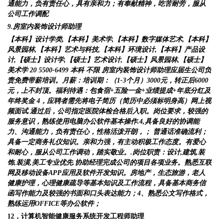
通能力，负有责任心，具有亲和力；有奉献精神，吃苦耐劳，服从
公司工作调配
9.房室内装饰设计师助理
【本科】设计学类,【本科】美术学,【本科】数字媒体艺术,【本科】
风景园林,【本科】艺术与科技,【本科】环境设计,【本科】产品设
计,【硕士】设计学,【硕士】艺术设计,【硕士】风景园林,【硕士】
美术学
20
5500-6499
本科
不限
房室内装饰设计师助理应届生公司负
责免费带薪培训。月薪：培训期：（1-3个月）3000元，转正后6000
元，上不封顶。福利待遇：包食宿+五险一金+业绩提成+年底分红及
年终奖金 4，应聘者需先将电子简历（简历中必须标明身高）网上视
频面试.通过后，公司指定医院体检合格后入职。岗位要求，较强的
服务意识，熟练使用电脑办公软件基本操作.4,具备良好的协调能
力、沟通能力，负有责任心，性格活泼开朗，； 普通话准确流利；
具备一定商务礼仪知识。亲和力强，有主动积极工作态度。有爱心
和耐心，服从公司工作调动，踏实敬业。.岗位职责：设计,建筑,装
饰,装潢,美工专业优先.协助经理完成公司的项目各项业务。熟悉互联
网及移动设备APP应用及软件开发知识。房地产，生态旅游，老人
健康护理，心理健康疏导等基本知识及工作流程，具备基本商务信
函写作能力及较强的书面和口头表达能力；4、熟悉公文写作格式，
熟练运用OFFICE等办公软件；
12，计算机智能健康服务系统开发工程师助理