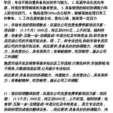
学历，专业不限但需具备良好的学习能力。 2. 应届毕业生优先考
虑，对项目管理领域有兴趣者更佳。 3. 具备较强的组织协调能力和
人际交往技巧。 4. 熟练使用Office办公软件，能够高效处理日常工
作事务。 5. 工作态度积极主动，责任心强，能承受一定压力
10，
市场专员经理助理数名
：
应届生公司负责免费带薪培训
月薪：
培训期：（1-3个月）3000元，转正后6000元，上不封顶。福利待
遇：包食宿+五险一金+业绩提成+年底分红及年终奖金.协.
助市场专
员完成公司的市场开拓业务。理，工，科专业优先,协助市场专员完
成公司的市场开拓业务。岗位要求:具备良好的协调能力、沟通能
力，负有责任心，具有亲和力；有奉献精神，吃苦耐劳，服从公司
工作调配
熟悉市场开发及销售等基本知识及工作流程.计算机科学,市场营销,电
子商务,大数据信息处理,公关媒介专业知识,
岗位要求:具备良好的协调能力、沟通能力，负有责任心，具有亲和
力；有奉献精神，吃苦耐劳，服从公司工作调配
11：
项目经理翻译助理
：
应届生公司负责免费带薪培训
月薪：培训
期：（1-3个月）3000元，转正后6000元，上不封顶。福利待遇：包
食宿+五险一金+业绩提成+年底分红及年终奖金 。
英文专业优先，
协助经理完成项目翻译业务。，
岗位要求:具备良好的协调能力、沟