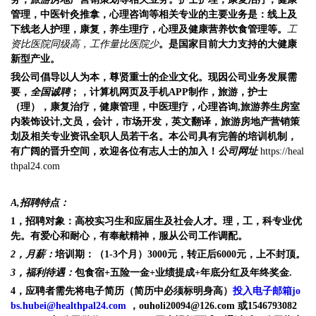
管理，中医
针灸推拿
，心理咨询等相关专业的主要业务是：线上及
下线老人护理，康复，养生理疗，心理及健康营养饮食管理等。
工
资比医院同级高，工作量比医院少
。是国家目前大力支持的大健康
新型产业。
我公司倡导以人为本，尊贤重士的企业文化。现因公司业务发展需
要，
全国
诚聘
；，计算机网页及手机APP制作，旅游，护士
（理），康复治疗，健康管理，中医
理疗
，心理咨询,旅游养生房室
内装饰设计,文员，会计，市场开发，英文翻译，
旅游房地产
营销
策
划
及相关专业资讯全职人员若干名。本公司具有完善的培训机制，
有广阔的晋升空间，欢迎各位有志人士的加入！
公司网址
https://heal
thpal24.com
A,
招聘特点：
1，招聘对象：高校实习生和应届生及社会人才。
理，工，科专业优
先。
有
爱心
和耐心
，有奉献精神，服从公司工作调配
。
2，月薪：
培训期：（1-
3
个月）
3000
元，转正后
6000
元，上不封顶
。
3，福利待遇
：
包食宿+五险一金+业绩提成+年底分红及年终奖金.
4，应聘者需先将电子简历（简历中必须标明身高）
投入电子邮箱
jo
bs.hubei@healthpal24.com
，
o
uholi20094@126.com
或1546793082