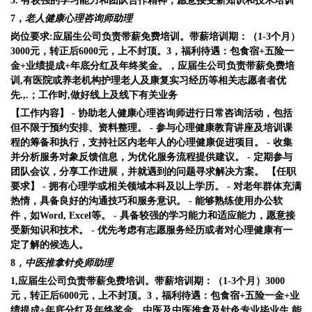
5. 有较强的学习能力和团队合作精神，愿意接受新知识和技术培训
7，
老人健康心理咨询师助理
岗位要求:应届生公司负责带薪免费培训。带薪培训期：（1-
3
个月）
3
000
元，转正后6
000
元，上不封顶。3，福利待遇：包食宿+五险一
金+业绩提成+年底分红及年终奖金。，应届生公司负责带薪免费培
训,有医院或养老机构护理老人及康复实习经历等相关志愿者者优
先.
,.；
工作时,做好线上及线下有关业务
【工作内容】 - 协助老人健康心理咨询师进行日常咨询活动，包括
但不限于预约安排、资料整理。 - 参与心理健康教育讲座及培训课
程的筹备和执行，支持社区内老年人的心理健康促进项目。 - 收集
并分析服务对象反馈信息，为优化服务流程提供建议。 - 定期参与
团队会议，分享工作进展，并就遇到的问题寻求解决方案。 【任职
要求】 - 拥有心理学或相关领域本科及以上学历。 - 对老年群体充满
热情，具备良好的沟通技巧和服务意识。 - 能够熟练使用办公软
件，如Word, Excel等。 - 具备较强的学习能力和适应能力，愿意接
受新知识和技术。 - 优先考虑有志愿服务经历或者对心理健康有一
定了解的候选人。
8
，中医推拿针灸师助理
1
,
应届生公司负责带薪免费培训。带薪培训期：（1-
3
个月）3
000
元，转正后6
000
元，上不封顶。3，福利待遇：包食宿+五险一金+业
绩提成+年底分红及年终奖金。中医及中医推拿及针灸专业毕业生.能